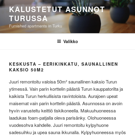
Siirry
KALUSTETUT ASUNNOT
sisältöön
TURUSSA
Furnished apartments in Turku
Valikko
KESKUSTA – EERIKINKATU, SAUNALLINEN
KAKSIO 50M2
Juuri remontoitu valoisa 50m² saunallinen kaksio Turun
ytimessä. Vain parin korttelin päästä Turun kauppatorilta ja
kaikista Turun herkullisista ravintoloista. Aurajoen upeat
maisemat vain parin korttelin päästä. Asunnossa on avoin
hyvin varusteltu keittiö tiskikoneella. Makuuhuoneessa
laadukas foam-patjalla oleva parisänky. Olohuoneessa
vuodesohva kahdelle. Juuri remontoitu kylpyhuone
sadesuihku ja upea sauna ikkunalla. Kylpyhuoneessa myös