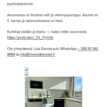
pyykinpesukone.
Asunnossa on ilmainen wifi ja viilennyspumppu. Asunto on
5. kerros ja rakennuksessa on hissi.
Kurkkaa sisään ja ihastu –> katso video asunnosta
https://youtu.be/J_OL_Fnrn3c
Ole yhteydessä: Lisa Savola puh./WhatsApp
+ 358 50 342
8668
tai
info@riversideinvest.fi