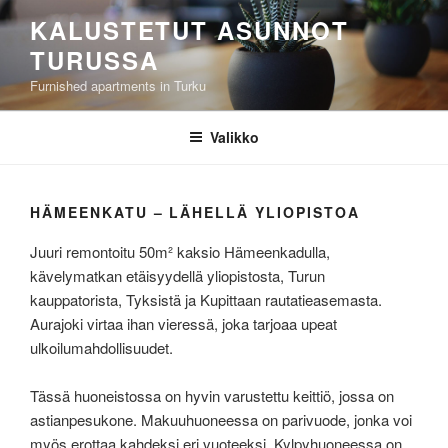
Siirry
KALUSTETUT ASUNNOT
sisältöön
TURUSSA
Furnished apartments in Turku
Valikko
HÄMEENKATU – LÄHELLÄ YLIOPISTOA
Juuri remontoitu 50m² kaksio Hämeenkadulla,
kävelymatkan etäisyydellä yliopistosta, Turun
kauppatorista, Tyksistä ja Kupittaan rautatieasemasta.
Aurajoki virtaa ihan vieressä, joka tarjoaa upeat
ulkoilumahdollisuudet.
Tässä huoneistossa on hyvin varustettu keittiö, jossa on
astianpesukone. Makuuhuoneessa on parivuode, jonka voi
myös erottaa kahdeksi eri vuoteeksi. Kylpyhuoneessa on