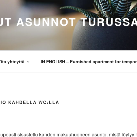
UT ASUNNOT TURUSS
Ota yhteyttä
IN ENGLISH – Furnished apartment for tempora
IO KAHDELLA WC:LLÄ
, upeasti sisustettu kahden makuuhuoneen asunto, mistä löytyy h