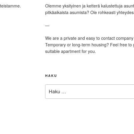
hteistamme.
Olemme yksityinen ja ketterä kalustettuja asuntoj
pitkäaikaista asumista? Ole rohkeasti yhteydess
—
We are a private and easy to contact company 
Temporary or long-term housing? Feel free to ge
suitable apartment for you.
HAKU
Etsi: