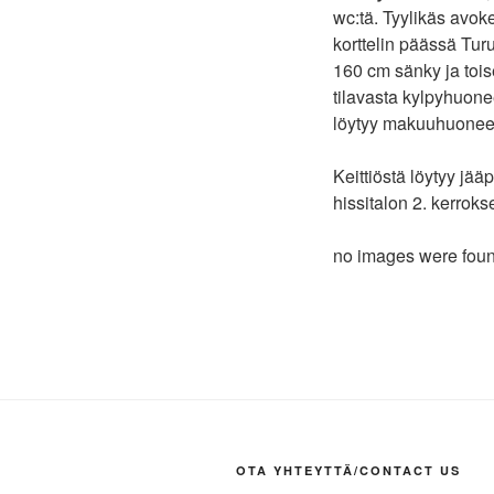
wc:tä. Tyylikäs avoke
korttelin päässä Tur
160 cm sänky ja tois
tilavasta kylpyhuone
löytyy makuuhuonee
Keittiöstä löytyy jä
hissitalon 2. kerro
no images were fou
OTA YHTEYTTÄ/CONTACT US