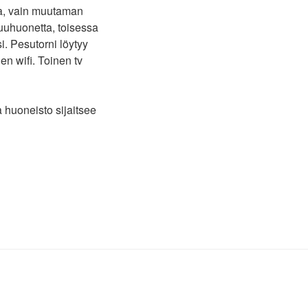
ana, vain muutaman
uuhuonetta, toisessa
i. Pesutorni löytyy
n wifi. Toinen tv
a huoneisto sijaitsee