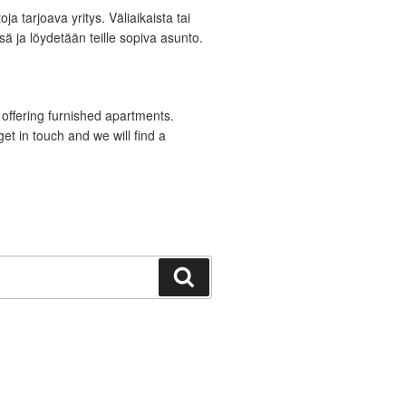
a tarjoava yritys. Väliaikaista tai
ä ja löydetään teille sopiva asunto.
offering furnished apartments.
t in touch and we will find a
Haku