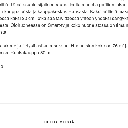
ittiö. Tämä asunto sijaitsee rauhallisella alueella porttien tak
un kauppatorista ja kauppakeskus Hansasta. Kaksi erillistä mak
essa kaksi 80 cm, jotka saa tarvittaessa yhteen yhdeksi sängyks
esta. Olohuoneessa on Smart-tv ja koko huoneistossa on ilmaine
sta.
äpalakone ja tietysti astianpesukone. Huoneiston koko on 76 m² j
ksessa. Ruokakauppa 50 m.
nd
TIETOA MEISTÄ