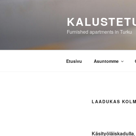
Siirry
sisältöön
KALUSTET
Furnished apartments in Turku
Etusivu
Asuntomme
LAADUKAS KOLM
Käsityöläiskadulla