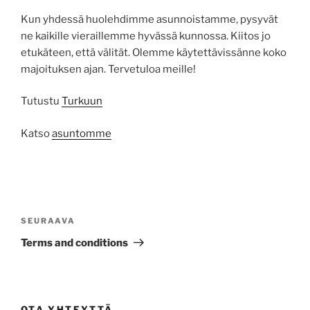
Kun yhdessä huolehdimme asunnoistamme, pysyvät
ne kaikille vieraillemme hyvässä kunnossa. Kiitos jo
etukäteen, että välität. Olemme käytettävissänne koko
majoituksen ajan. Tervetuloa meille!
Tutustu
Turkuun
Katso
asuntomme
Artikkelien
selaus
Seuraava
SEURAAVA
artikkeli
Terms and conditions
OTA YHTEYTTÄ