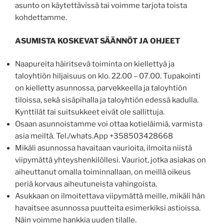
asunto on käytettävissä tai voimme tarjota toista
kohdettamme.
ASUMISTA KOSKEVAT SÄÄNNÖT JA OHJEET
Naapureita häiritsevä toiminta on kiellettyä ja
taloyhtiön hiljaisuus on klo. 22.00 – 07.00. Tupakointi
on kielletty asunnossa, parvekkeella ja taloyhtiön
tiloissa, sekä sisäpihalla ja taloyhtiön edessä kadulla.
Kynttilät tai suitsukkeet eivät ole sallittuja.
Osaan asunnoistamme voi ottaa kotieläimiä, varmista
asia meiltä. Tel./whats.App +358503428668
Mikäli asunnossa havaitaan vaurioita, ilmoita niistä
viipymättä yhteyshenkilöllesi. Vauriot, jotka asiakas on
aiheuttanut omalla toiminnallaan, on meillä oikeus
periä korvaus aiheutuneista vahingoista.
Asukkaan on ilmoitettava viipymättä meille, mikäli hän
havaitsee asunnossa puutteita esimerkiksi astioissa.
Näin voimme hankkia uuden tilalle.