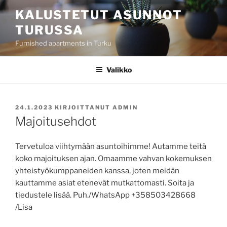
Siirry
KALUSTETUT ASUNNOT
sisältöön
TURUSSA
Furnished apartments in Turku
Valikko
JULKAISTU
24.1.2023
KIRJOITTANUT
ADMIN
Majoitusehdot
Tervetuloa viihtymään asuntoihimme! Autamme teitä
koko majoituksen ajan. Omaamme vahvan kokemuksen
yhteistyökumppaneiden kanssa, joten meidän
kauttamme asiat etenevät mutkattomasti. Soita ja
tiedustele lisää. Puh./WhatsApp +358503428668
/Lisa