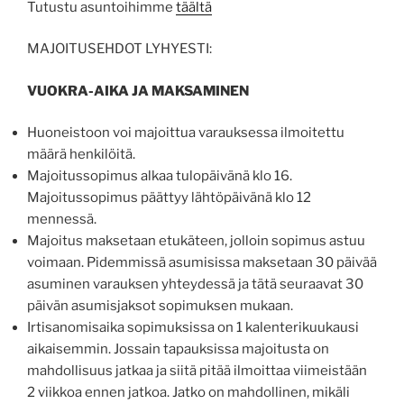
Tutustu asuntoihimme
täältä
MAJOITUSEHDOT LYHYESTI:
VUOKRA-AIKA JA MAKSAMINEN
Huoneistoon voi majoittua varauksessa ilmoitettu
määrä henkilöitä.
Majoitussopimus alkaa tulopäivänä klo 16.
Majoitussopimus päättyy lähtöpäivänä klo 12
mennessä.
Majoitus maksetaan etukäteen, jolloin sopimus astuu
voimaan. Pidemmissä asumisissa maksetaan 30 päivää
asuminen varauksen yhteydessä ja tätä seuraavat 30
päivän asumisjaksot sopimuksen mukaan.
Irtisanomisaika sopimuksissa on 1 kalenterikuukausi
aikaisemmin. Jossain tapauksissa majoitusta on
mahdollisuus jatkaa ja siitä pitää ilmoittaa viimeistään
2 viikkoa ennen jatkoa. Jatko on mahdollinen, mikäli