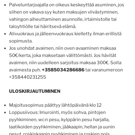
Palveluntarjoajalla on oikeus keskeyttää asuminen, jos
siihen on vakava syy kuten maksujen viivästyminen,
vahingon aiheuttaminen asunnolle, irtaimistolle tai
taloyhtiölle tai häiritsevä elämä.
Alivuokraus ja jälleenvuokraus kielletty ilman erillistä
sopimusta.
Jos unohdat avaimen, niin oven avaaminen maksaa
50€/kerta, joka maksetaan välittömästi. Jos hävität
avaimen, niin uudelleen sarjoitus maksaa 300€. Soita
avaimesta puh.
+3585034286686
tai varanumeroon
+358440231255
ULOSKIRJAUTUMINEN
Majoitusopimus päättyy lähtöpäivänä klo 12
Loppusiivous: Imurointi, myös sohva, pintojen
pyyhkiminen, wc:n pesu, kylppärin pesu harjalla,
laatikoiden pyyhkiminen, jääkaapin, hellan ja uunin
pesut, roskiskaapin pyyhkiminen ja roskien pois