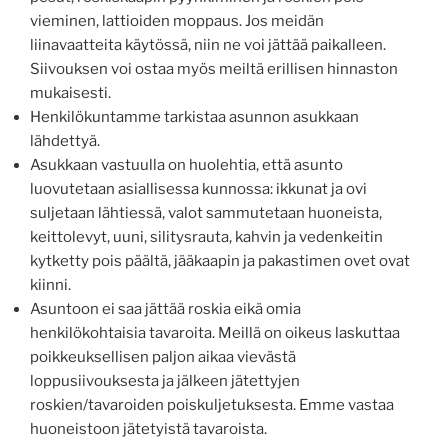
vieminen, lattioiden moppaus. Jos meidän
liinavaatteita käytössä, niin ne voi jättää paikalleen.
Siivouksen voi ostaa myös meiltä erillisen hinnaston
mukaisesti.
Henkilökuntamme tarkistaa asunnon asukkaan
lähdettyä.
Asukkaan vastuulla on huolehtia, että asunto
luovutetaan asiallisessa kunnossa: ikkunat ja ovi
suljetaan lähtiessä, valot sammutetaan huoneista,
keittolevyt, uuni, silitysrauta, kahvin ja vedenkeitin
kytketty pois päältä, jääkaapin ja pakastimen ovet ovat
kiinni.
Asuntoon ei saa jättää roskia eikä omia
henkilökohtaisia tavaroita. Meillä on oikeus laskuttaa
poikkeuksellisen paljon aikaa vievästä
loppusiivouksesta ja jälkeen jätettyjen
roskien/tavaroiden poiskuljetuksesta. Emme vastaa
huoneistoon jätetyistä tavaroista.