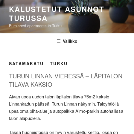
Siirry
KALUSTETUT ASUNNOT
sisältöön
TURUSSA
Furnished apartments in Turku
Valikko
SATAMAKATU – TURKU
TURUN LINNAN VIERESSÄ – LÄPITALON
TILAVA KAKSIO
Aivan upea uuden talon läpitalon tilava 76m2 kaksio
Linnankadun päässä, Turun Linnan näkymin. Taloyhtiöllä
upea oma piha-alue ja autopaikka Aimo-parkin autohallissa
talon alapuolella.
Tässä huoneistossa on hyvin varustettu keittiö, jossa on